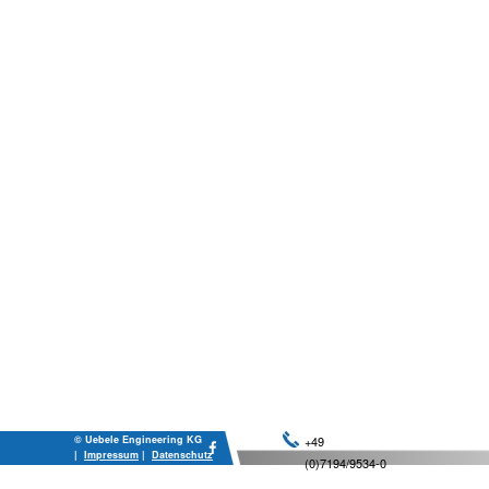
© Uebele Engineering KG
+49
|
Impressum
|
Datenschutz
(0)7194/9534-0