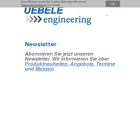
Diese Website verwendet Cookies. Bitte lesen Sie unsere
OK
Datenschutzerklärung
für Details.
Menü
Newsletter
Abonnieren Sie jetzt unseren
Newsletter. Wir informieren Sie über
Produktneuheiten
,
Angebote
,
Termine
und
Messen
.